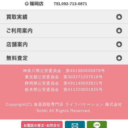
TEL092-713-0871
買取実績
マイセン
ご利用案内
ヘレンド
査定方法
店舗案内
ウェッジウッド
買取方法
会社概要
無料査定
ミントン
店頭買取
店舗案内
直接メール査定
神奈川県公安委員会 第451380005878号
東京都公安委員会 第303271207518号
ロイヤルコペンハーゲン
宅配・郵送買取
札幌店
静岡県公安委員会 第491140003821号
オンライン査定
栃木県公安委員会 第411220001835号
セーブル
出張買取
仙台店
LINE査定
Copyright(C) 食器買取専門店 ライフバケーション 株式会社
ロイヤルクラウンダービー
買取の流れ
宇都宮支店
Sohbi All Rights Reserved.
ロイヤルウースター
高く売るコツ
新宿店