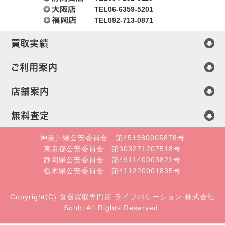
TEL06-6359-5201
TEL092-713-0871
買取実績
マイセン
ご利用案内
ヘレンド
査定方法
店舗案内
ウェッジウッド
買取方法
会社概要
無料査定
ミントン
店頭買取
店舗案内
直接メール査定
神奈川県公安委員会 第451380005878号
東京都公安委員会 第303271207518号
ロイヤルコペンハーゲン
宅配・郵送買取
札幌店
静岡県公安委員会 第491140003821号
オンライン査定
栃木県公安委員会 第411220001835号
セーブル
出張買取
仙台店
LINE査定
Copyright(C) 食器買取専門店 ライフバケーション 株式会社
ロイヤルクラウンダービー
買取の流れ
宇都宮支店
Sohbi All Rights Reserved.