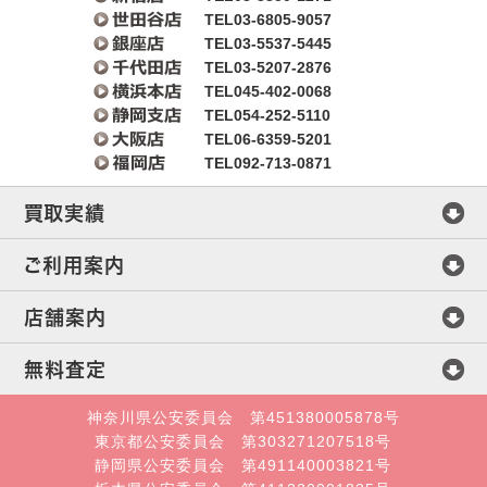
TEL03-6805-9057
TEL03-5537-5445
TEL03-5207-2876
TEL045-402-0068
TEL054-252-5110
TEL06-6359-5201
TEL092-713-0871
買取実績
マイセン
ご利用案内
ヘレンド
査定方法
店舗案内
ウェッジウッド
買取方法
会社概要
無料査定
ミントン
店頭買取
店舗案内
直接メール査定
神奈川県公安委員会 第451380005878号
東京都公安委員会 第303271207518号
ロイヤルコペンハーゲン
宅配・郵送買取
札幌店
静岡県公安委員会 第491140003821号
オンライン査定