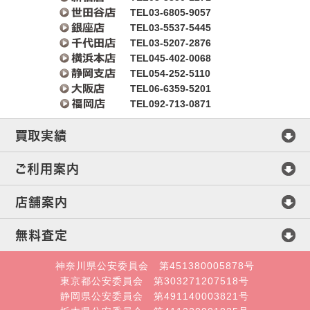
TEL03-6805-9057
TEL03-5537-5445
TEL03-5207-2876
TEL045-402-0068
TEL054-252-5110
TEL06-6359-5201
TEL092-713-0871
買取実績
マイセン
ご利用案内
ヘレンド
査定方法
店舗案内
ウェッジウッド
買取方法
会社概要
無料査定
ミントン
店頭買取
店舗案内
直接メール査定
神奈川県公安委員会 第451380005878号
東京都公安委員会 第303271207518号
ロイヤルコペンハーゲン
宅配・郵送買取
札幌店
静岡県公安委員会 第491140003821号
オンライン査定