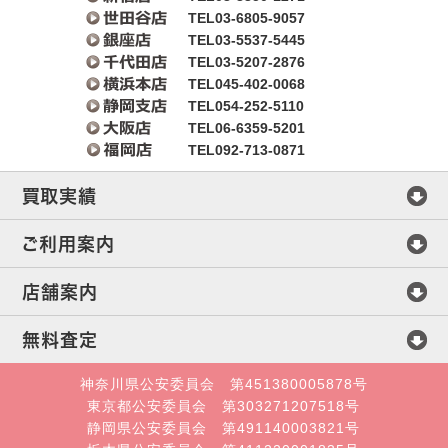
TEL03-6805-9057
TEL03-5537-5445
TEL03-5207-2876
TEL045-402-0068
TEL054-252-5110
TEL06-6359-5201
TEL092-713-0871
買取実績
マイセン
ご利用案内
ヘレンド
査定方法
店舗案内
ウェッジウッド
買取方法
会社概要
無料査定
ミントン
店頭買取
店舗案内
直接メール査定
神奈川県公安委員会 第451380005878号
東京都公安委員会 第303271207518号
ロイヤルコペンハーゲン
宅配・郵送買取
札幌店
静岡県公安委員会 第491140003821号
オンライン査定